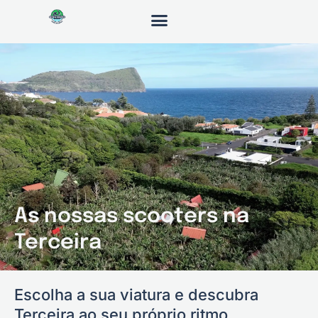
Skip
to
content
As nossas scooters na
Terceira
Escolha a sua viatura e descubra
Terceira ao seu próprio ritmo.