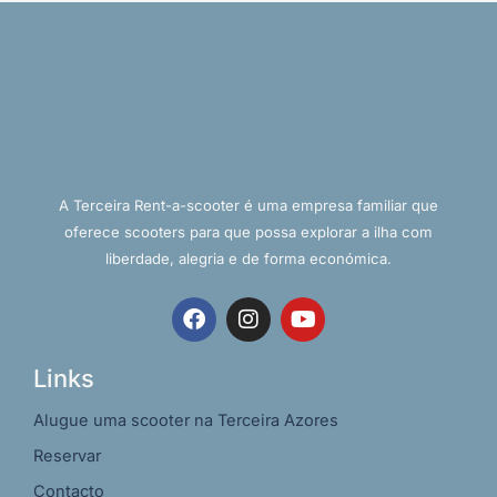
A Terceira Rent-a-scooter é uma empresa familiar que
oferece scooters para que possa explorar a ilha com
liberdade, alegria e de forma económica.
F
I
Y
a
n
o
c
s
u
e
t
t
Links
b
a
u
o
g
b
Alugue uma scooter na Terceira Azores
o
r
e
Reservar
k
a
m
Contacto