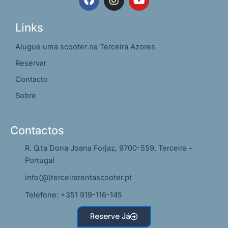
a
n
o
c
s
u
e
t
t
Links
b
a
u
o
g
b
Alugue uma scooter na Terceira Azores
o
r
e
Reservar
k
a
m
Contacto
Sobre
Contactos
R. Q.ta Dona Joana Forjaz, 9700-559, Terceira -
Portugal
info(@)terceirarentascooter.pt
Telefone: +351 919-116-145
Reserve Já