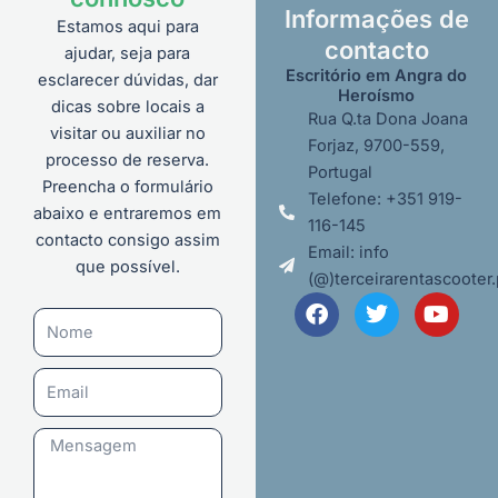
Informações de
Estamos aqui para
contacto
ajudar, seja para
Escritório em Angra do
esclarecer dúvidas, dar
Heroísmo
dicas sobre locais a
Rua Q.ta Dona Joana
visitar ou auxiliar no
Forjaz, 9700-559,
processo de reserva.
Portugal
Preencha o formulário
Telefone: +351 919-
abaixo e entraremos em
116-145
contacto consigo assim
Email: info
que possível.
(@)terceirarentascooter.
F
T
Y
Nome
a
w
o
c
i
u
e
t
t
Email
b
t
u
o
e
b
o
r
e
Mensagem
k