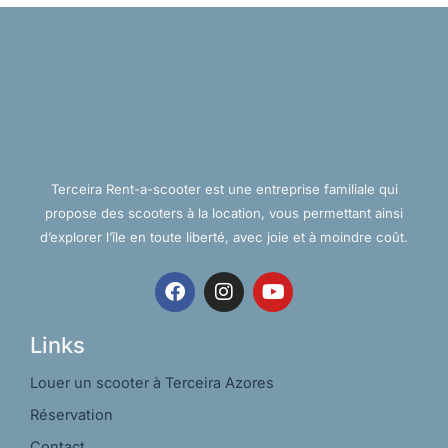
Terceira Rent-a-scooter est une entreprise familiale qui
propose des scooters à la location, vous permettant ainsi
d’explorer l’île en toute liberté, avec joie et à moindre coût.
F
I
Y
a
n
o
c
s
u
e
t
t
Links
b
a
u
o
g
b
Louer un scooter à Terceira Azores
o
r
e
Réservation
k
a
m
Contact