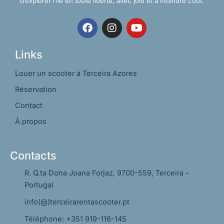
d’explorer l’île en toute liberté, avec joie et à moindre coût.
F
I
Y
a
n
o
c
s
u
e
t
t
Links
b
a
u
o
g
b
Louer un scooter à Terceira Azores
o
r
e
Réservation
k
a
m
Contact
À propos
Contacts
R. Q.ta Dona Joana Forjaz, 9700-559, Terceira -
Portugal
info(@)terceirarentascooter.pt
Téléphone: +351 919-116-145