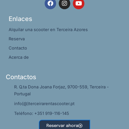
F
I
Y
a
n
o
c
s
u
e
t
t
Enlaces
b
a
u
o
g
b
Alquilar una scooter en Terceira Azores
o
r
e
Reserva
k
a
m
Contacto
Acerca de
Contactos
R. Q.ta Dona Joana Forjaz, 9700-559, Terceira -
Portugal
info(@)terceirarentascooter.pt
Teléfono: +351 919-116-145
Reservar ahora